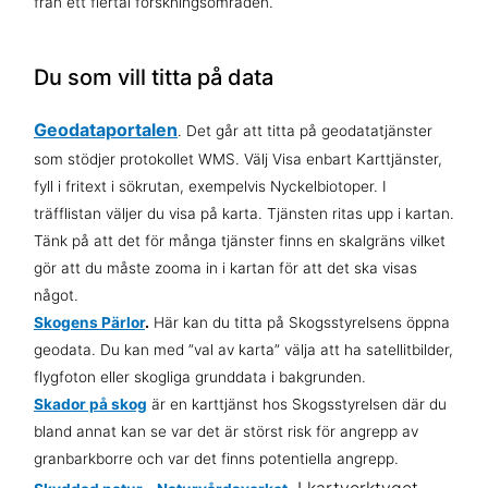
från ett flertal forskningsområden.
Du som vill titta på data
Geodataportalen
. Det går att titta på geodatatjänster
som stödjer protokollet WMS. Välj Visa enbart Karttjänster,
fyll i fritext i sökrutan, exempelvis Nyckelbiotoper. I
träfflistan väljer du visa på karta. Tjänsten ritas upp i kartan.
Tänk på att det för många tjänster finns en skalgräns vilket
gör att du måste zooma in i kartan för att det ska visas
något.
Skogens Pärlor
.
Här kan du titta på Skogsstyrelsens öppna
geodata. Du kan med ”val av karta” välja att ha satellitbilder,
flygfoton eller skogliga grunddata i bakgrunden.
Skador på skog
är en karttjänst hos Skogsstyrelsen där du
bland annat kan se var det är störst risk för angrepp av
granbarkborre och var det finns potentiella angrepp.