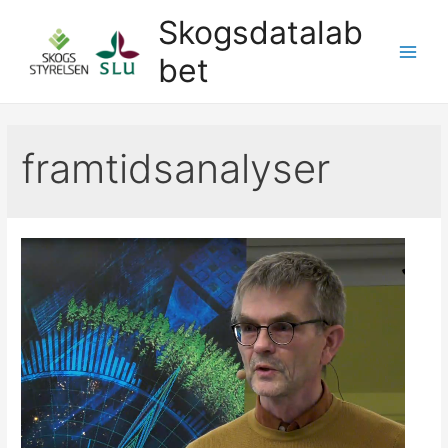
Hoppa
Skogsdatalab
till
bet
innehåll
Main
Men
framtidsanalyser