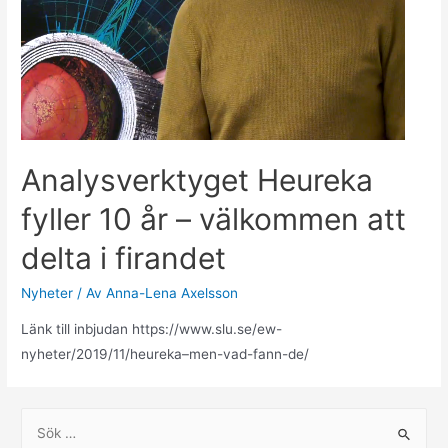
Analysverktyget Heureka
fyller 10 år – välkommen att
delta i firandet
Nyheter
/ Av
Anna-Lena Axelsson
Länk till inbjudan https://www.slu.se/ew-
nyheter/2019/11/heureka–men-vad-fann-de/
S
ö