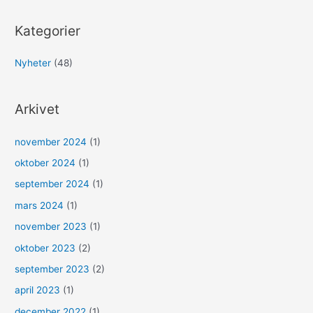
k
Microsoft
e
Kategorier
f
t
Nyheter
(48)
e
r
Arkivet
:
november 2024
(1)
oktober 2024
(1)
september 2024
(1)
mars 2024
(1)
november 2023
(1)
oktober 2023
(2)
september 2023
(2)
april 2023
(1)
december 2022
(1)